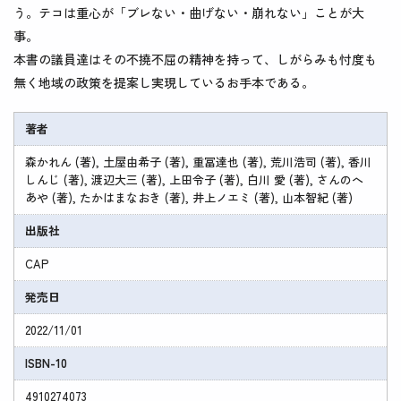
う。テコは重心が「ブレない・曲げない・崩れない」ことが大
事。
本書の議員達はその不撓不屈の精神を持って、しがらみも忖度も
無く地域の政策を提案し実現しているお手本である。
著者
森かれん (著), 土屋由希子 (著), 重冨達也 (著), 荒川浩司 (著), 香川
しんじ (著), 渡辺大三 (著), 上田令子 (著), 白川 愛 (著), さんのへ
あや (著), たかはまなおき (著), 井上ノエミ (著), 山本智紀 (著)
出版社
CAP
発売日
2022/11/01
ISBN-10
4910274073