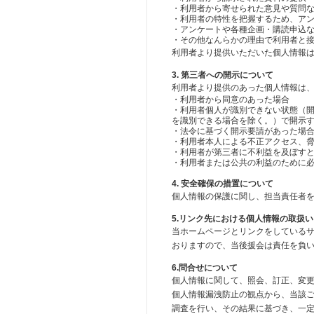
・利用者から寄せられた意見や質問
・利用者の特性を把握するため、ア
・アンケートや各種企画・購読申込
・その他なんらかの理由で利用者と
利用者より提供いただいた個人情報
3. 第三者への開示について
利用者より提供のあった個人情報は
・利用者から同意のあった場合
・利用者個人が識別できない状態（
を識別できる場合を除く。）で開示
・法令に基づく開示要請があった場
・利用者本人による不正アクセス、
・利用者が第三者に不利益を及ぼす
・利用者または公共の利益のために
4. 安全確保の措置について
個人情報の保護に関し、担当責任者
5.リンク先における個人情報の取扱
当ホームページとリンクをしている
おりますので、当後援会は責任を負
6.問合せについて
個人情報に関して、照会、訂正、変
個人情報漏洩防止の観点から、当該
調査を行い、その結果に基づき、一