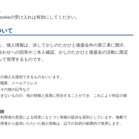
い。
cookieの受け入れは有効にしてください。
ついて
た、個人情報は、決してかしのたかひと後援会外の第三者に開示、
合わせへの回答やご本人確認、かしのたかひと後援会の活動に限定
って管理するものです。
定の個人を識別できるものをいいます。
、職業、メールアドレス
、その他の記号など
できないものの、他の情報と容易に照合することができ、これにより特定の個
制限
、利用者の意思による同意にもとづく情報の提供を原則としています。無断で
利用者から提供いただいた個人情報は、以下の目的の範囲内で使用します。