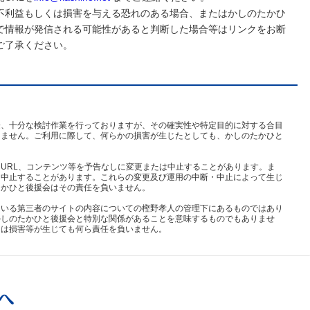
不利益もしくは損害を与える恐れのある場合、またはかしのたかひ
で情報が発信される可能性があると判断した場合等はリンクをお断
ご了承ください。
際、十分な検討作業を行っておりますが、その確実性や特定目的に対する合目
りません。ご利用に際して、何らかの損害が生じたとしても、かしのたかひと
URL、コンテンツ等を予告なしに変更または中止することがあります。ま
は中止することがあります。これらの変更及び運用の中断・中止によって生じ
たかひと後援会はその責任を負いません。
ている第三者のサイトの内容についての樫野孝人の管理下にあるものではあり
かしのたかひと後援会と特別な関係があることを意味するものでもありませ
ては損害等が生じても何ら責任を負いません。