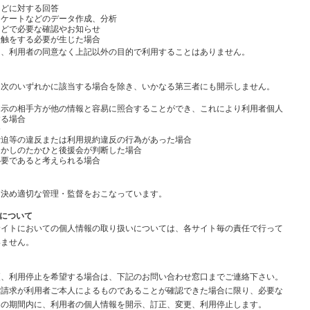
などに対する回答
ンケートなどのデータ作成、分析
などで必要な確認やお知らせ
接触をする必要が生じた場合
は、利用者の同意なく上記以外の目的で利用することはありません。
、次のいずれかに該当する場合を除き、いかなる第三者にも開示しません。
開示の相手方が他の情報と容易に照合することができ、これにより利用者個人
する場合
合
脅迫等の違反または利用規約違反の行為があった場合
とかしのたかひと後援会が判断した場合
必要であると考えられる場合
を決め適切な管理・監督をおこなっています。
いについて
サイトにおいての個人情報の取り扱いについては、各サイト毎の責任で行って
いません。
更、利用停止を希望する場合は、下記のお問い合わせ窓口までご連絡下さい。
ご請求が利用者ご本人によるものであることが確認できた場合に限り、必要な
定の期間内に、利用者の個人情報を開示、訂正、変更、利用停止します。