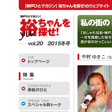
中村 ゆきこ
（な