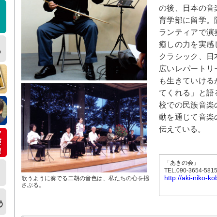
の後、日本の音
育学部に留学。
ランティアで演
癒しの力を実感
クラシック、日
広いレパートリ
も生きていける
てくれる」と語
校での民族音楽
動を通じて音楽
伝えている。
「あきの会」
TEL.090-3654-581
http://aki-niko-k
歌うように奏でる二胡の音色は、私たちの心を揺
さぶる。