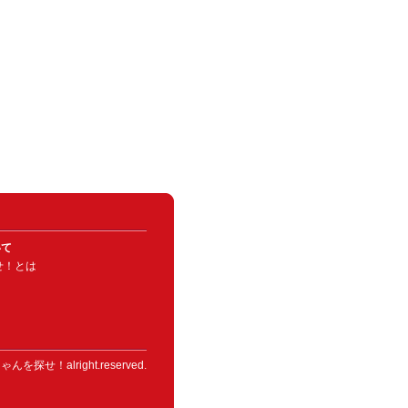
いて
せ！とは
んを探せ！alright.reserved.