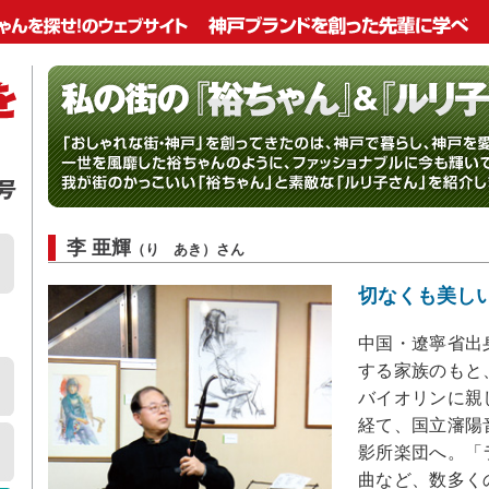
李 亜輝
（り あき）さん
切なくも美し
中国・遼寧省出
する家族のもと
バイオリンに親
経て、国立瀋陽
影所楽団へ。「
曲など、数多く