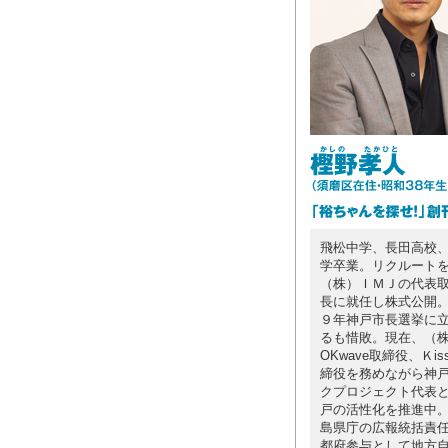
飛松中学、長田高校
学卒業。リクルート
（株）ＩＭＪの代表
長に就任し株式公開
９年神戸市長選挙に
るも惜敗。現在、（
OKwave取締役、Ｋis
締役を務めながら神
クプロジェクト代表
戸の活性化を推進中
島県庁の広報統括責
都府参与として地方