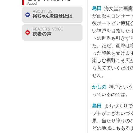
島田
海文堂に画廊
だ画廊もコンサー
後ポートピア博覧
い神戸を目指した
トの世界も引きず
た。ただ、画廊は
った印象を受けま
楽しむ裾野こそ広
ら育てていくだけ
せん。
かしの
神戸という
っているのでは。
島田
まちづくりで
プトがにぎわいづ
果、当たり障りの
どの地域にもある