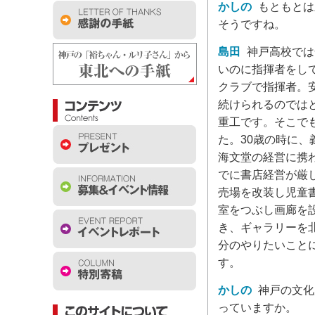
かしの
もともとは
そうですね。
島田
神戸高校では
いのに指揮者をし
クラブで指揮者。
続けられるのでは
重工です。そこで
た。30歳の時に
海文堂の経営に携
でに書店経営が厳
売場を改装し児童
室をつぶし画廊を
き、ギャラリーを
分のやりたいこと
す。
かしの
神戸の文化
っていますか。