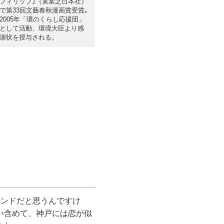
フィリップ｣（実業之日本社）
で第33回文藝春秋漫画賞受賞｡
2005年「環のくらし応援団」
として活動、環境大臣より感
謝状を授与される。
ンドだと思うんですけ
い含めて、神戸には恋が似