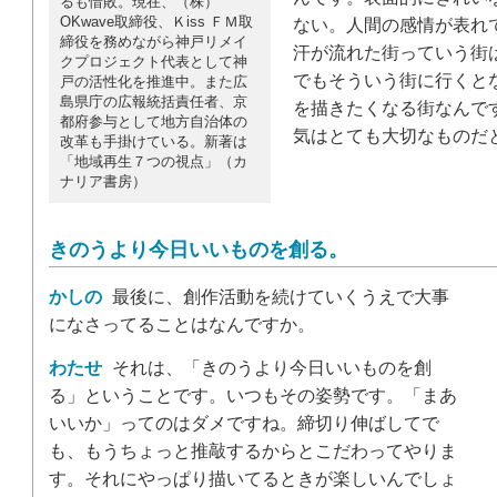
るも惜敗。現在、（株）
OKwave取締役、Ｋiss ＦＭ取
ない。人間の感情が表れ
締役を務めながら神戸リメイ
汗が流れた街っていう街
クプロジェクト代表として神
でもそういう街に行くと
戸の活性化を推進中。また広
島県庁の広報統括責任者、京
を描きたくなる街なんで
都府参与として地方自治体の
気はとても大切なものだ
改革も手掛けている。新著は
「地域再生７つの視点」（カ
ナリア書房）
きのうより今日いいものを創る。
かしの
最後に、創作活動を続けていくうえで大事
になさってることはなんですか。
わたせ
それは、「きのうより今日いいものを創
る」ということです。いつもその姿勢です。「まあ
いいか」ってのはダメですね。締切り伸ばしてで
も、もうちょっと推敲するからとこだわってやりま
す。それにやっぱり描いてるときが楽しいんでしょ