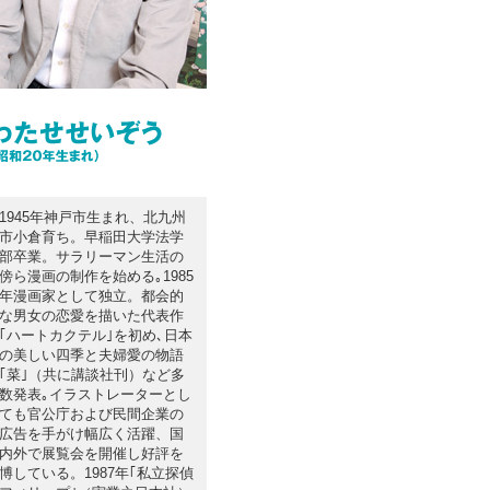
1945年神戸市生まれ、北九州
市小倉育ち。早稲田大学法学
部卒業。サラリーマン生活の
傍ら漫画の制作を始める｡1985
年漫画家として独立。都会的
な男女の恋愛を描いた代表作
｢ハートカクテル｣を初め､日本
の美しい四季と夫婦愛の物語
｢菜｣（共に講談社刊）など多
数発表｡イラストレーターとし
ても官公庁および民間企業の
広告を手がけ幅広く活躍、国
内外で展覧会を開催し好評を
博している。1987年｢私立探偵