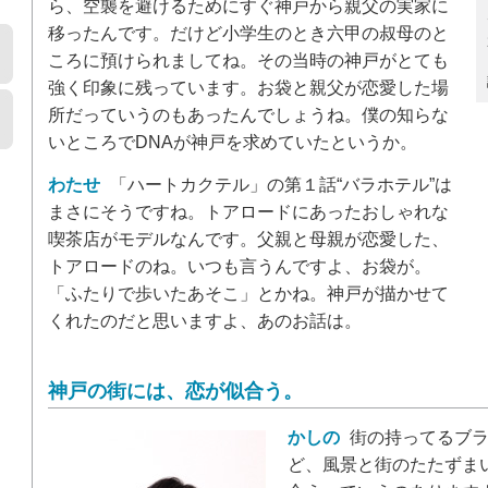
ら、空襲を避けるためにすぐ神戸から親父の実家に
移ったんです。だけど小学生のとき六甲の叔母のと
ころに預けられましてね。その当時の神戸がとても
強く印象に残っています。お袋と親父が恋愛した場
所だっていうのもあったんでしょうね。僕の知らな
いところでDNAが神戸を求めていたというか。
わたせ
「ハートカクテル」の第１話“バラホテル”は
まさにそうですね。トアロードにあったおしゃれな
喫茶店がモデルなんです。父親と母親が恋愛した、
トアロードのね。いつも言うんですよ、お袋が。
「ふたりで歩いたあそこ」とかね。神戸が描かせて
くれたのだと思いますよ、あのお話は。
神戸の街には、恋が似合う。
かしの
街の持ってるブラ
ど、風景と街のたたずま