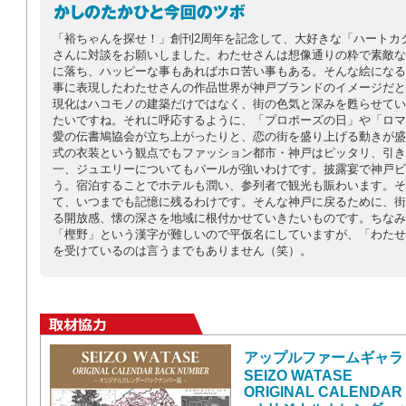
「裕ちゃんを探せ！」創刊2周年を記念して、大好きな「ハートカ
さんに対談をお願いしました。わたせさんは想像通りの粋で素敵な
に落ち、ハッピーな事もあればホロ苦い事もある。そんな絵になる
事に表現したわたせさんの作品世界が神戸ブランドのイメージだと
現化はハコモノの建築だけではなく、街の色気と深みを甦らせてい
たいですね。それに呼応するように、「プロポーズの日」や「ロマ
愛の伝書鳩協会が立ち上がったりと、恋の街を盛り上げる動きが盛
式の衣装という観点でもファッション都市・神戸はピッタリ、引き
一、ジュエリーについてもパールが強いわけです。披露宴で神戸ビ
う。宿泊することでホテルも潤い、参列者で観光も賑わいます。そ
て、いつまでも記憶に残るわけです。そんな神戸に戻るために、街
る開放感、懐の深さを地域に根付かせていきたいものです。ちなみ
「樫野」という漢字が難しいので平仮名にしていますが、「わたせ
を受けているのは言うまでもありません（笑）。
アップルファームギャラ
SEIZO WATASE
ORIGINAL CALENDAR