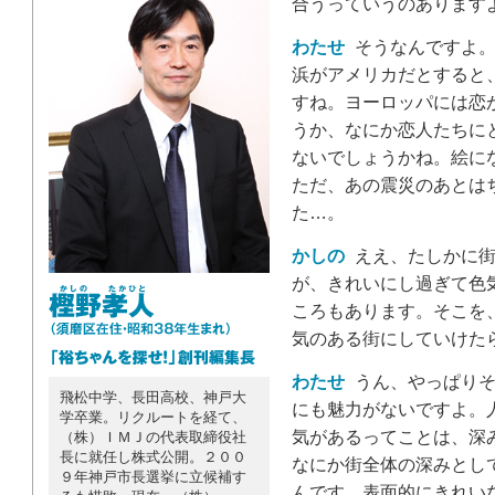
合うっていうのあります
わたせ
そうなんですよ。
浜がアメリカだとすると
すね。ヨーロッパには恋
うか、なにか恋人たちに
ないでしょうかね。絵に
ただ、あの震災のあとは
た…。
かしの
ええ、たしかに街
が、きれいにし過ぎて色
ころもあります。そこを
気のある街にしていけた
わたせ
うん、やっぱりそ
飛松中学、長田高校、神戸大
にも魅力がないですよ。
学卒業。リクルートを経て、
気があるってことは、深
（株）ＩＭＪの代表取締役社
長に就任し株式公開。２００
なにか街全体の深みとし
９年神戸市長選挙に立候補す
んです。表面的にきれい